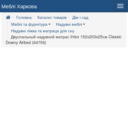
Меблі Харкова
Tog
navi
Головна
Каталог товарів
Дім і сад
Меблі та фурнітура
Надувні меблі
Надувні ліжка та матраци для сну
Двуспальный надувной матрас Intex 152x203x25см Classic
Downy Airbed (64759)