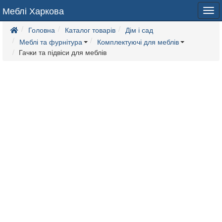
Меблі Харкова
Tog
navi
Головна
Каталог товарів
Дім і сад
Меблі та фурнітура
Комплектуючі для меблів
Гачки та підвіси для меблів