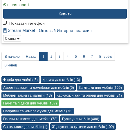
Є в наявності
Купити
Показати телефон
Stream Market - Оптовый Интернет-магазин
Скарга
В начало
Назад
1
2
3
4
5
6
7
Вперёд
В конец
Фарби для меблів (5)
Кромка для меблів (13)
Амортизатори та демпфери для меблів (5)
Заглушки для меблів (109)
Меблеві замки та магніти (13)
Каркаси, ніжки та опори для меблів (31)
Гачки та підвіси для меблів (187)
Напрямні та комплектуючі для меблів (73)
Ролики та колеса для меблів (72)
Ручки для меблів (400)
Світильники для меблів (1)
З'єднувачі та куточки для меблів (102)