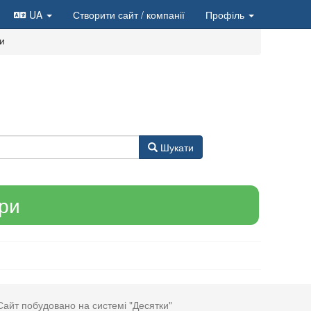
UA
Створити сайт
/ компанії
Профіль
ни
Шукати
ари
Сайт побудовано на системі "Десятки"