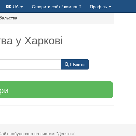
UA
Створити сайт
/ компанії
Профіль
бальства
ва у Харкові
Шукати
ари
Сайт побудовано на системі "Десятки"