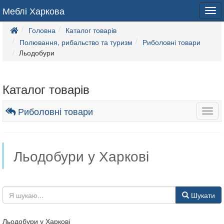
Меблі Харкова
Tog
navi
Головна
Каталог товарів
Полювання, рибальство та туризм
Риболовні товари
Льодобури
Каталог товарів
Риболовні товари
Togg
navig
Льодобури у Харкові
Шукати
Льодобури у Харкові