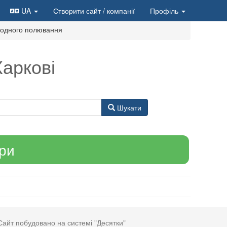
UA
Створити сайт
/ компанії
Профіль
дводного полювання
Харкові
Шукати
ари
Сайт побудовано на системі "Десятки"