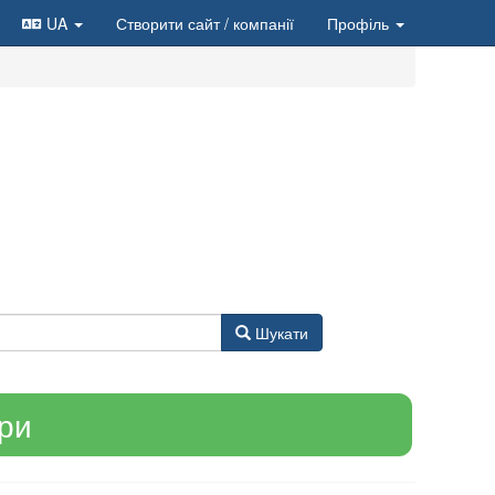
UA
Створити сайт
/ компанії
Профіль
Шукати
ари