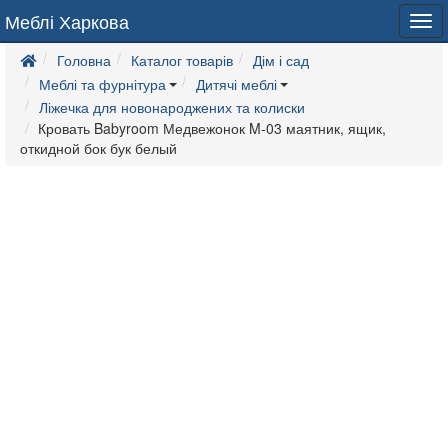
Меблі Харкова
Tog
navi
Головна
Каталог товарів
Дім і сад
Меблі та фурнітура
Дитячі меблі
Ліжечка для новонароджених та колиски
Кровать Babyroom Медвежонок M-03 маятник, ящик,
откидной бок бук белый