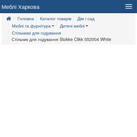
Меблі Харкова
Tog
navi
Головна
Каталог товарів
Дім і сад
Меблі та фурнітура
Дитячі меблі
Стільчики для годування
Стільчик для годування Stokke Clikk 552004 White