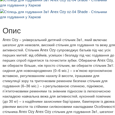
Опис
Anex Ozy – універсальний дитячий стільчик 3в1, який включає
шезлонг для немовля, високий стільчик для годування та вежу для
активностей. Стільчик Anex Ozy супроводжує батьків під час усіх
перших митей: від обіймів, усмішок і безладу під час годування до
перших спроб піднятися та почистити зубки. Обираючи Anex Ozy,
ви обираєте більше, ніж просто стільчик, ви обираєте стільчик 3в1:
сидіння для новонароджених (0–6 міс.) – з м’якою ергономічною
вставкою, регулюванням нахилу й висоти, іграшками для
стимуляції зору та триточковим ременем безпеки стільчик для
годування (6–36 міс.) – з регульованою спинкою, підніжкою,
п’ятиточковими ременями та знімним підносом із легкоочисною
накладкою навчальна вежа для активностей, кухонний помічник
(до 30 кг) – з надійними захисними бар’єрами, бампером із двома
рівнями висоти та стійкими силіконовими накладками Особливості
стільчика Anex Ozy Anex Ozy стільчик для годування 3в1, шезлонг