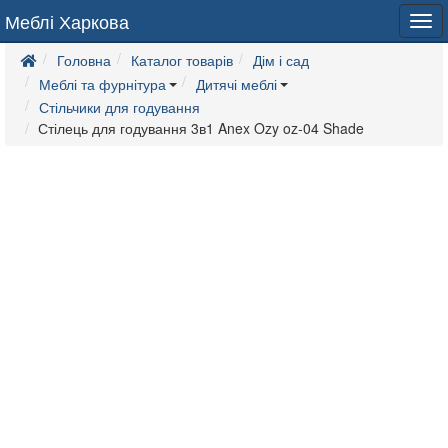
Меблі Харкова
Tog
navi
Головна
Каталог товарів
Дім і сад
Меблі та фурнітура
Дитячі меблі
Стільчики для годування
Стілець для годування 3в1 Anex Ozy oz-04 Shade