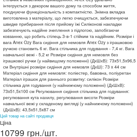
інтегрується з декором вашого дому та способом життя,
поєднуючи функціональність з компактністю. Знімна вкладка
виготовлена з матеріалу, що легко очищується, забезпечуючи
швидке прибирання після прийому їжі Силіконові накладки
забезпечують надійне зчеплення з підлогою, запобігаючи
ковзанню, що робить стілець 3-в-1 стійким та надійним. Розміри і
вага Anex Ozy Вага сидіння для немовля Anex Ozy з іграшковою
ручкою становить 6 кг. Вага стільчика для годування - 7,4 кг. Вага
навчальної вежі - 5,2 кг Розміри сидіння для немовля без
іграшкової ручки (у найвищому положенні) (ДхШхВ): 73x51,5x96,5
см Внутрішні розміри сидіння для немовля (ДхШ): 73 x 44 см
Матеріал сидіння для немовля: поліестер, бавовна, поліуретан
Матеріал іграшок для раннього розвитку: силікон Розміри
стільчика для годування (у найнижчому положенні) (ДхШхВ):
73x51,5x100 см Регулювання сидіння стільчика для годування:
регулювання кута нахилу, регулювання висоти Розміри
навчальної вежі у складеному вигляді (у найнижчому положенні)
(ДхШхВ): 43,5x51,5x87 см
Цей товар на сайті продавця
Ціна
10799 грн./шт.