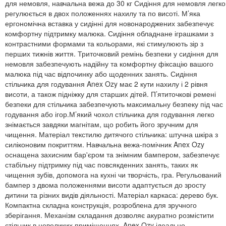
для немовля, навчальна вежа до 30 кг Сидіння для немовля легко
регулюється в двох положеннях нахилу та по висоті. М’яка
ергономічна вставка у сидінні для новонароджених забезпечує
комфортну підтримку малюка. Сидіння обладнане іграшками з
контрастними формами та кольорами, які стимулюють зір з
перших тижнів життя. Триточковий ремінь безпеки у сидіння для
немовля забезпечують надійну та комфортну фіксацію вашого
малюка під час відпочинку або щоденних занять. Сидіння
стільчика для годування Anex Ozy має 2 кути нахилу і 2 рівня
висоти, а також підніжку для старших дітей. П’ятиточкові ремені
безпеки для стільчика забезпечують максимальну безпеку під час
годування або ігор.М’який чохол стільчика для годування легко
знімається завдяки магнітам, що робить його зручним для
чищення. Матеріал текстилю дитячого стільчика: штучна шкіра з
силіконовим покриттям. Навчальна вежа-помічник Anex Ozy
оснащена захисним бар'єром та знімним бампером, забезпечує
стабільну підтримку під час повсякденних занять, таких як
чищення зубів, допомога на кухні чи творчість, гра. Регульований
бампер з двома положеннями висоти адаптується до зросту
дитини та різних видів діяльності. Матеріал каркаса: дерево бук.
Компактна складна конструкція, розроблена для зручного
зберігання. Механізм складання дозволяє акуратно розмістити
стільчик в невеликих приміщеннях. Anex Ozy ідеально