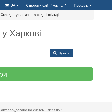
UA
Створити сайт
/ компанії
Профіль
Складні туристичні та садові стільці
 у Харкові
Шукати
ари
Сайт побудовано на системі "Десятки"