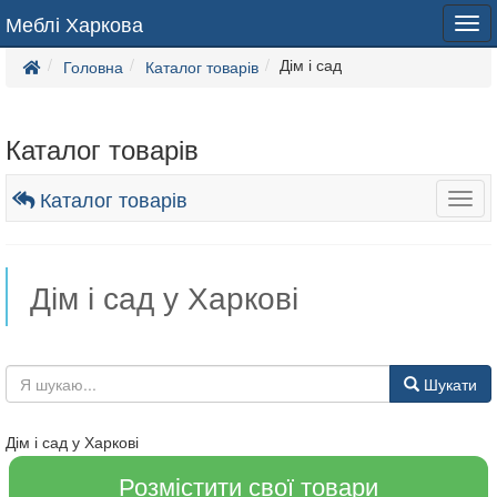
Меблі Харкова
Tog
navi
Дім і сад
Головна
Каталог товарів
Каталог товарів
Каталог товарів
Togg
navig
Дім і сад у Харкові
Шукати
Дім і сад у Харкові
Розмістити свої товари