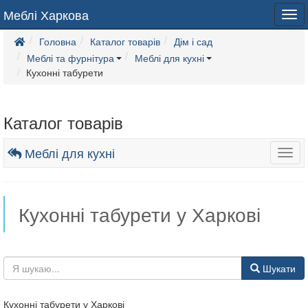
Меблі Харкова
Tog
navi
Головна
Каталог товарів
Дім і сад
Меблі та фурнітура
Меблі для кухні
Кухонні табурети
Каталог товарів
Меблі для кухні
Togg
navig
Кухонні табурети у Харкові
Шукати
Кухонні табурети у Харкові