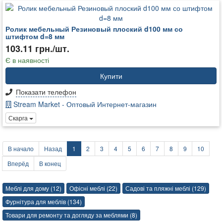
Ролик мебельный Резиновый плоский d100 мм со
штифтом d=8 мм
103.11 грн./шт.
Є в наявності
Купити
Показати телефон
Stream Market - Оптовый Интернет-магазин
Скарга
В начало
Назад
1
2
3
4
5
6
7
8
9
10
Вперёд
В конец
Меблі для дому (12)
Офісні меблі (22)
Садові та пляжні меблі (129)
Фурнітура для меблів (134)
Товари для ремонту та догляду за меблями (8)