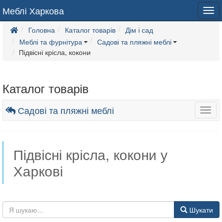
Меблі Харкова
Tog
navi
Головна
Каталог товарів
Дім і сад
Меблі та фурнітура
Садові та пляжні меблі
Підвісні крісла, кокони
Каталог товарів
Садові та пляжні меблі
Togg
navig
Підвісні крісла, кокони у
Харкові
Шукати